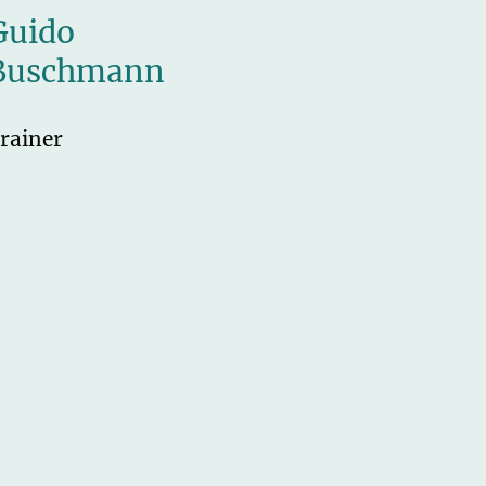
Guido
Buschmann
rainer