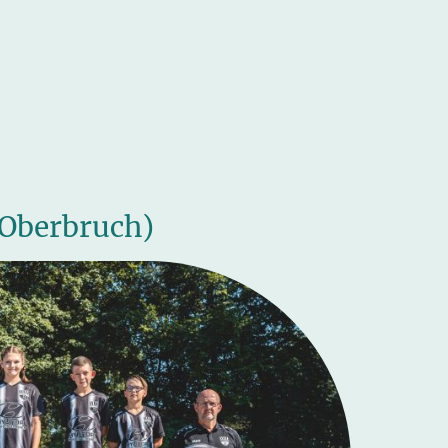
TuS Rheinland Dr
Vorstand und Verein
Abteilungen
News
Chro
 Oberbruch)